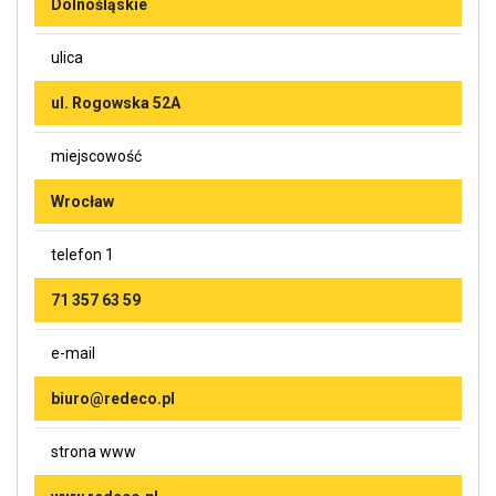
Dolnośląskie
ulica
ul. Rogowska 52A
miejscowość
Wrocław
telefon 1
71 357 63 59
e-mail
biuro@redeco.pl
strona www