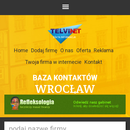
Home
Dodaj firmę
O nas
Oferta
Reklama
Twoja firma w internecie
Kontakt
BAZA KONTAKTÓW
WROCŁAW