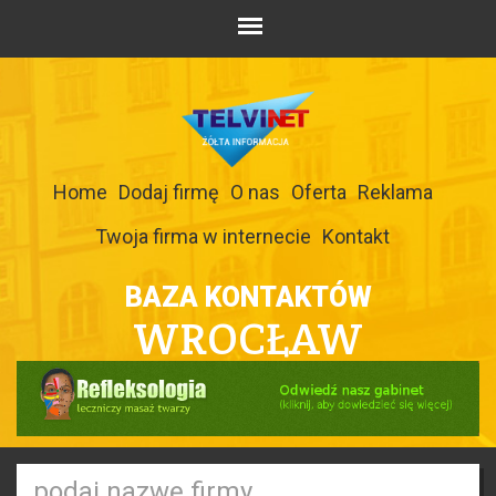
Home
Dodaj firmę
O nas
Oferta
Reklama
Twoja firma w internecie
Kontakt
BAZA KONTAKTÓW
WROCŁAW