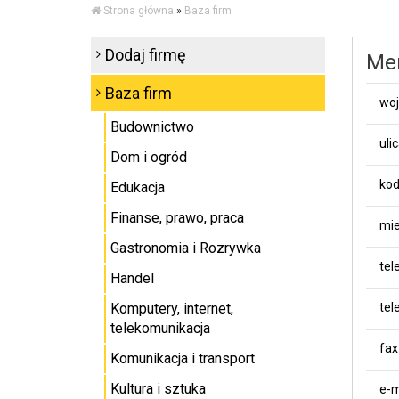
Strona główna
»
Baza firm
Dodaj firmę
Me
Baza firm
wo
Budownictwo
uli
Dom i ogród
kod
Edukacja
Finanse, prawo, praca
mie
Gastronomia i Rozrywka
tel
Handel
Komputery, internet,
tel
telekomunikacja
fax
Komunikacja i transport
Kultura i sztuka
e-m