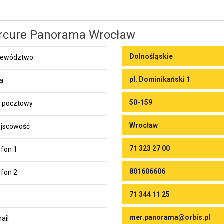
rcure Panorama Wrocław
Dolnośląskie
jewództwo
pl. Dominikański 1
ca
50-159
 pocztowy
Wrocław
jscowość
71 323 27 00
efon 1
801606606
efon 2
71 344 11 25
mer.panorama@orbis.pl
ail