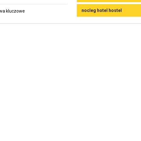
nocleg hotel hostel
wa kluczowe