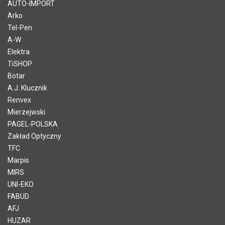
AUTO-IMPORT
Arko
Tel-Pen
A-W
Elektra
TiSHOP
Botar
A.J. Klucznik
Renvex
Mierzejwski
PAGEL-POLSKA
Zakład Optyczny
TFC
Marpis
MIRS
UNI-EKO
FABUD
AFJ
HUZAR