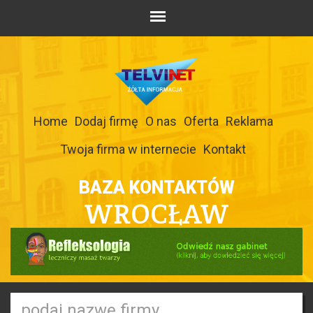
Home
Dodaj firmę
O nas
Oferta
Reklama
Twoja firma w internecie
Kontakt
BAZA KONTAKTÓW
WROCŁAW