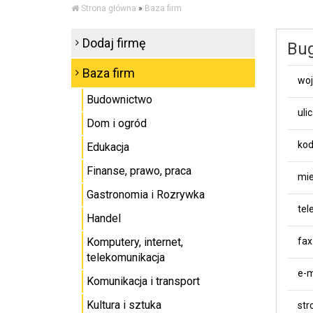
Strona główna
»
Baza firm
Dodaj firmę
Bug
Baza firm
wo
Budownictwo
uli
Dom i ogród
kod
Edukacja
Finanse, prawo, praca
mie
Gastronomia i Rozrywka
tel
Handel
Komputery, internet,
fax
telekomunikacja
e-m
Komunikacja i transport
Kultura i sztuka
st