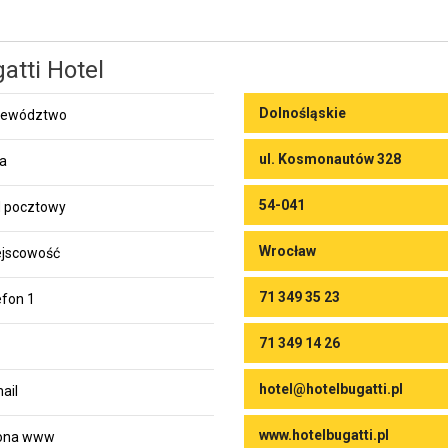
atti Hotel
Dolnośląskie
jewództwo
ul. Kosmonautów 328
ca
54-041
 pocztowy
Wrocław
jscowość
71 349 35 23
efon 1
71 349 14 26
hotel@hotelbugatti.pl
ail
www.hotelbugatti.pl
rona www