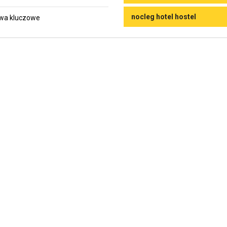
nocleg hotel hostel
wa kluczowe