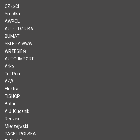
CZĘŚCI
Smółka
AWPOL
AUTO-DZIUBA
BUMAT
SKLEPY WWW
WRZESIEŃ
AUTO-IMPORT
Arko
Tel-Pen
A-W
Elektra
TiSHOP
Botar
A.J. Klucznik
Renvex
Mierzejwski
PAGEL-POLSKA