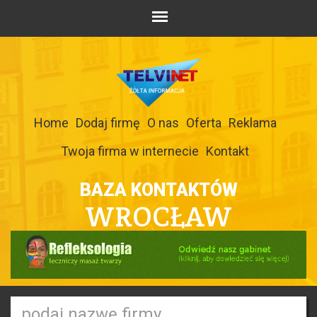
Home
Dodaj firmę
O nas
Oferta
Reklama
Twoja firma w internecie
Kontakt
BAZA KONTAKTÓW
WROCŁAW