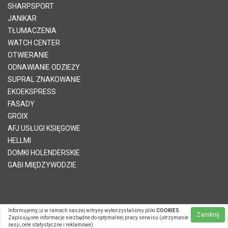
SHARPSPORT
JANIKAR
TŁUMACZENIA
WATCH CENTER
OTWIERANIE
ODNAWIANIE ODZIEŻY
SUPRAL ZNAKOWANIE
EKOEKSPRESS
FASADY
GROIX
AFJ USŁUGI KSIĘGOWE
HELLMI
DOMKI HOLENDERSKIE
GABI MIĘDZYWODZIE
Informujemy, iż w ramach naszej witryny wykorzystaliśmy pliki
COOKIES
.
© 2026 Telvinet Sp. z o.o. | Kopiowanie treści zabronione |
Zamknij
Zapisują one informacje niezbędne do optymalnej pracy serwisu (utrzymanie
Systemy CMS Telvinet.pl
sesji, cele statystyczne i reklamowe).