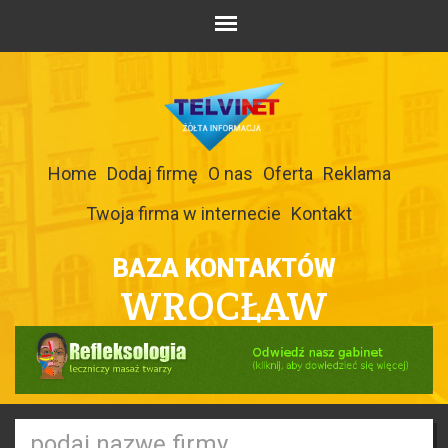
Home
Dodaj firmę
O nas
Oferta
Reklama
Twoja firma w internecie
Kontakt
BAZA KONTAKTÓW
WROCŁAW