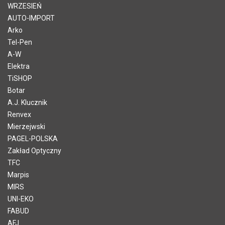
WRZESIEŃ
AUTO-IMPORT
Arko
Tel-Pen
A-W
Elektra
TiSHOP
Botar
A.J. Klucznik
Renvex
Mierzejwski
PAGEL-POLSKA
Zakład Optyczny
TFC
Marpis
MIRS
UNI-EKO
FABUD
AFJ