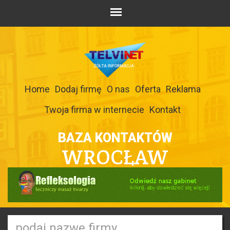
Home
Dodaj firmę
O nas
Oferta
Reklama
Twoja firma w internecie
Kontakt
BAZA KONTAKTÓW
WROCŁAW