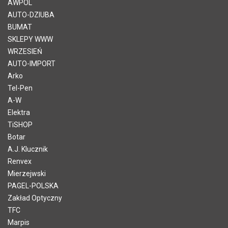
AWPOL
AUTO-DZIUBA
BUMAT
SKLEPY WWW
WRZESIEŃ
AUTO-IMPORT
Arko
Tel-Pen
A-W
Elektra
TiSHOP
Botar
A.J. Klucznik
Renvex
Mierzejwski
PAGEL-POLSKA
Zakład Optyczny
TFC
Marpis