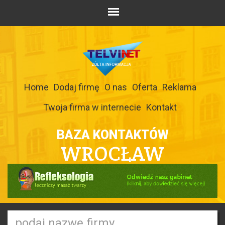
Home
Dodaj firmę
O nas
Oferta
Reklama
Twoja firma w internecie
Kontakt
BAZA KONTAKTÓW
WROCŁAW