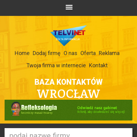
Home
Dodaj firmę
O nas
Oferta
Reklama
Twoja firma w internecie
Kontakt
BAZA KONTAKTÓW
WROCŁAW