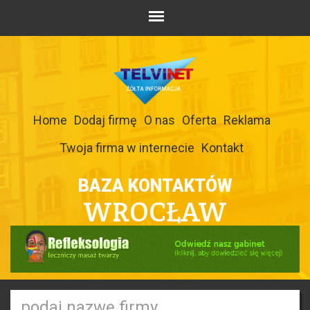
Home
Dodaj firmę
O nas
Oferta
Reklama
Twoja firma w internecie
Kontakt
BAZA KONTAKTÓW
WROCŁAW