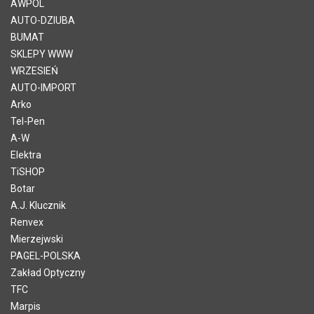
AWPOL
AUTO-DZIUBA
BUMAT
SKLEPY WWW
WRZESIEŃ
AUTO-IMPORT
Arko
Tel-Pen
A-W
Elektra
TiSHOP
Botar
A.J. Klucznik
Renvex
Mierzejwski
PAGEL-POLSKA
Zakład Optyczny
TFC
Marpis