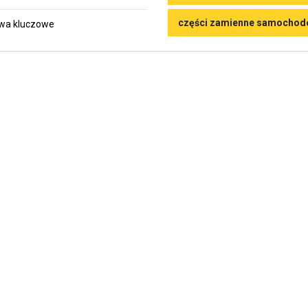
części zamienne samocho
wa kluczowe