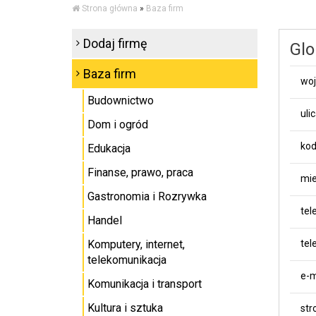
Strona główna
»
Baza firm
Dodaj firmę
Glo
Baza firm
wo
Budownictwo
uli
Dom i ogród
kod
Edukacja
Finanse, prawo, praca
mie
Gastronomia i Rozrywka
tel
Handel
Komputery, internet,
tel
telekomunikacja
e-m
Komunikacja i transport
Kultura i sztuka
st