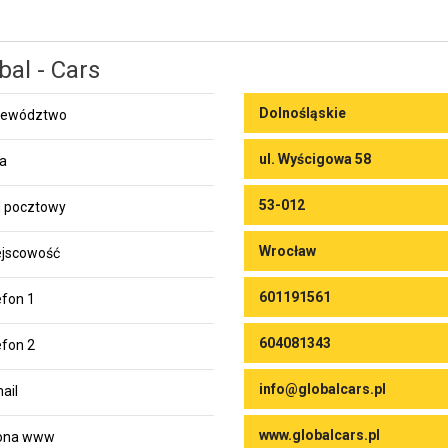
bal - Cars
Dolnośląskie
jewództwo
ul. Wyścigowa 58
ca
53-012
 pocztowy
Wrocław
jscowość
601191561
efon 1
604081343
efon 2
info@globalcars.pl
ail
www.globalcars.pl
rona www