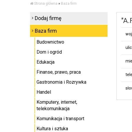
Strona główna
»
Baza firm
Dodaj firmę
"A.
Baza firm
wo
Budownictwo
uli
Dom i ogród
mie
Edukacja
Finanse, prawo, praca
tel
Gastronomia i Rozrywka
sło
Handel
Komputery, internet,
telekomunikacja
Komunikacja i transport
Kultura i sztuka