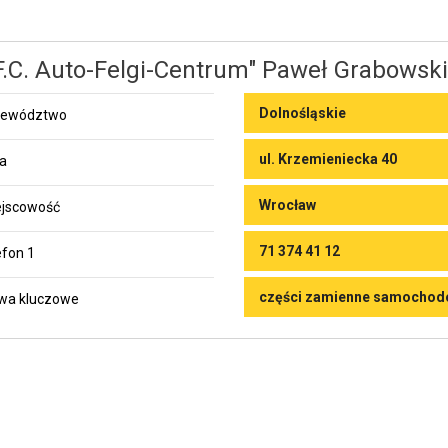
F.C. Auto-Felgi-Centrum" Paweł Grabowski
Dolnośląskie
jewództwo
ul. Krzemieniecka 40
ca
Wrocław
jscowość
71 374 41 12
efon 1
części zamienne samocho
wa kluczowe