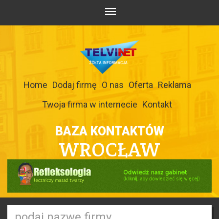
Home
Dodaj firmę
O nas
Oferta
Reklama
Twoja firma w internecie
Kontakt
BAZA KONTAKTÓW
WROCŁAW