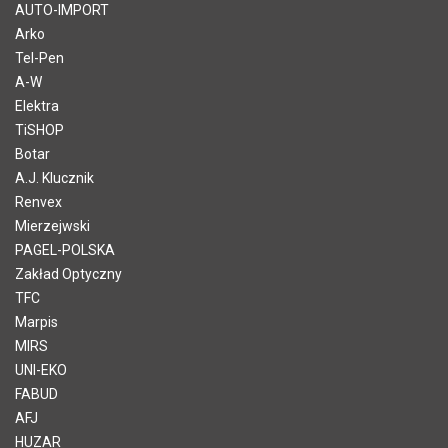
AUTO-IMPORT
Arko
Tel-Pen
A-W
Elektra
TiSHOP
Botar
A.J. Klucznik
Renvex
Mierzejwski
PAGEL-POLSKA
Zakład Optyczny
TFC
Marpis
MIRS
UNI-EKO
FABUD
AFJ
HUZAR