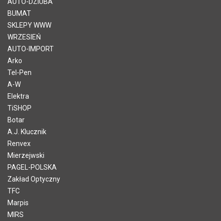
AUTO-DZIUBA
BUMAT
SKLEPY WWW
WRZESIEŃ
AUTO-IMPORT
Arko
Tel-Pen
A-W
Elektra
TiSHOP
Botar
A.J. Klucznik
Renvex
Mierzejwski
PAGEL-POLSKA
Zakład Optyczny
TFC
Marpis
MIRS