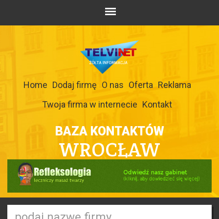
Home
Dodaj firmę
O nas
Oferta
Reklama
Twoja firma w internecie
Kontakt
BAZA KONTAKTÓW
WROCŁAW