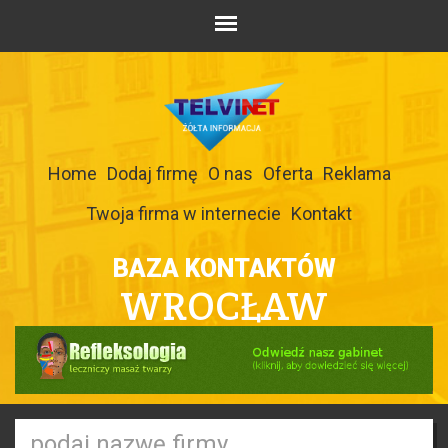
Home
Dodaj firmę
O nas
Oferta
Reklama
Twoja firma w internecie
Kontakt
BAZA KONTAKTÓW
WROCŁAW