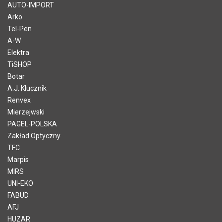
AUTO-IMPORT
Arko
Tel-Pen
A-W
Elektra
TiSHOP
Botar
A.J. Klucznik
Renvex
Mierzejwski
PAGEL-POLSKA
Zakład Optyczny
TFC
Marpis
MIRS
UNI-EKO
FABUD
AFJ
HUZAR