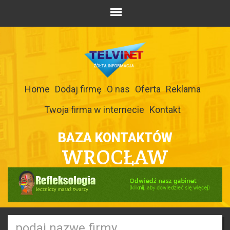
Home
Dodaj firmę
O nas
Oferta
Reklama
Twoja firma w internecie
Kontakt
BAZA KONTAKTÓW
WROCŁAW