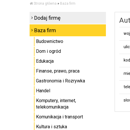
Strona główna
»
Baza firm
Dodaj firmę
Aut
Baza firm
wo
Budownictwo
uli
Dom i ogród
kod
Edukacja
Finanse, prawo, praca
mie
Gastronomia i Rozrywka
tel
Handel
Komputery, internet,
sło
telekomunikacja
Komunikacja i transport
Kultura i sztuka