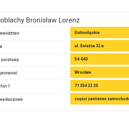
oblachy Bronisław Lorenz
Dolnośląskie
jewództwo
ul. Śnieżna 32 a
ca
54-043
 pocztowy
Wrocław
jscowość
71 354 22 20
efon 1
części zamienne samocho
wa kluczowe