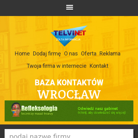
Home
Dodaj firmę
O nas
Oferta
Reklama
Twoja firma w internecie
Kontakt
BAZA KONTAKTÓW
WROCŁAW