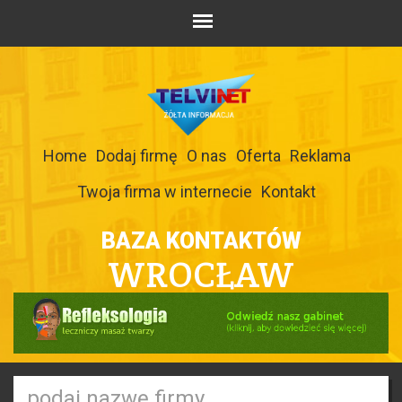
Home
Dodaj firmę
O nas
Oferta
Reklama
Twoja firma w internecie
Kontakt
BAZA KONTAKTÓW
WROCŁAW