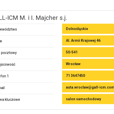
L-ICM M. i I. Majcher s.j.
Dolnośląskie
jewództwo
Al. Armii Krajowej 46
ca
50-541
 pocztowy
Wrocław
jscowość
71 3647450
efon 1
auta.wroclaw@gall-icm.com
ail
salon samochodowy
wa kluczowe