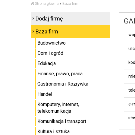
Strona główna
»
Baza firm
Dodaj firmę
GAL
Baza firm
wo
Budownictwo
uli
Dom i ogród
kod
Edukacja
Finanse, prawo, praca
mie
Gastronomia i Rozrywka
tel
Handel
Komputery, internet,
e-m
telekomunikacja
sło
Komunikacja i transport
Kultura i sztuka