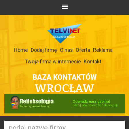
Home
Dodaj firmę
O nas
Oferta
Reklama
Twoja firma w internecie
Kontakt
BAZA KONTAKTÓW
WROCŁAW