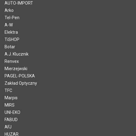
AUTO-IMPORT
Arko
Tel-Pen
A-W
Elektra
TiSHOP
Botar
A.J. Klucznik
Renvex
Mierzejwski
PAGEL-POLSKA
Zakład Optyczny
TFC
Marpis
MIRS
UNI-EKO
FABUD
AFJ
HUZAR