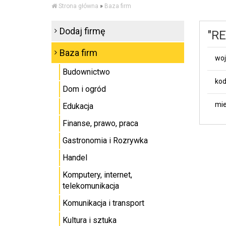
Strona główna
»
Baza firm
Dodaj firmę
"R
Baza firm
wo
Budownictwo
kod
Dom i ogród
mie
Edukacja
Finanse, prawo, praca
Gastronomia i Rozrywka
Handel
Komputery, internet,
telekomunikacja
Komunikacja i transport
Kultura i sztuka