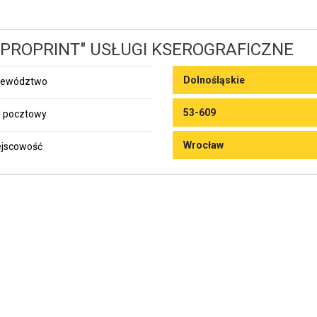
EPROPRINT" USŁUGI KSEROGRAFICZNE
Dolnośląskie
jewództwo
53-609
 pocztowy
Wrocław
jscowość