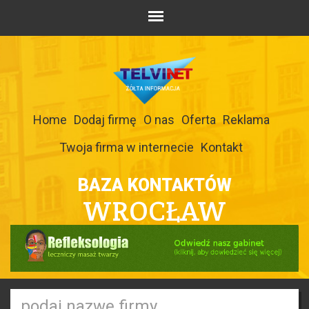
Home
Dodaj firmę
O nas
Oferta
Reklama
Twoja firma w internecie
Kontakt
BAZA KONTAKTÓW
WROCŁAW