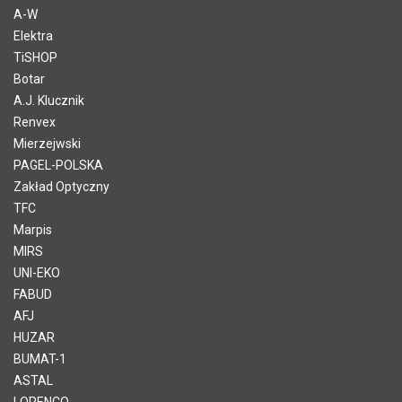
A-W
Elektra
TiSHOP
Botar
A.J. Klucznik
Renvex
Mierzejwski
PAGEL-POLSKA
Zakład Optyczny
TFC
Marpis
MIRS
UNI-EKO
FABUD
AFJ
HUZAR
BUMAT-1
ASTAL
LORENCO