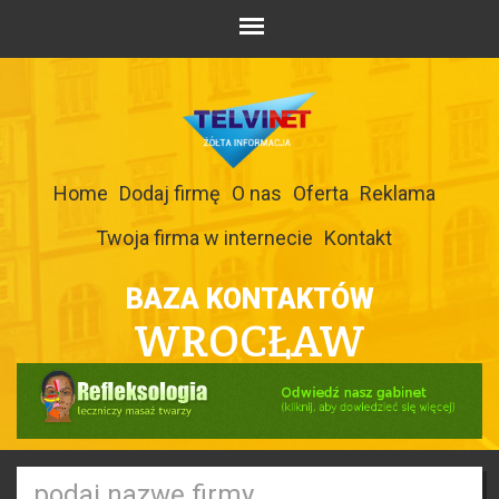
Home
Dodaj firmę
O nas
Oferta
Reklama
Twoja firma w internecie
Kontakt
BAZA KONTAKTÓW
WROCŁAW