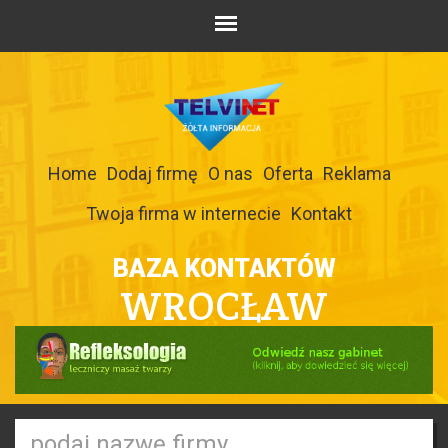
Home
Dodaj firmę
O nas
Oferta
Reklama
Twoja firma w internecie
Kontakt
BAZA KONTAKTÓW
WROCŁAW