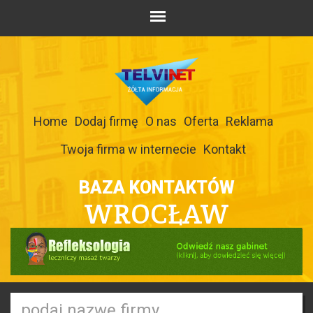
Home
Dodaj firmę
O nas
Oferta
Reklama
Twoja firma w internecie
Kontakt
BAZA KONTAKTÓW
WROCŁAW