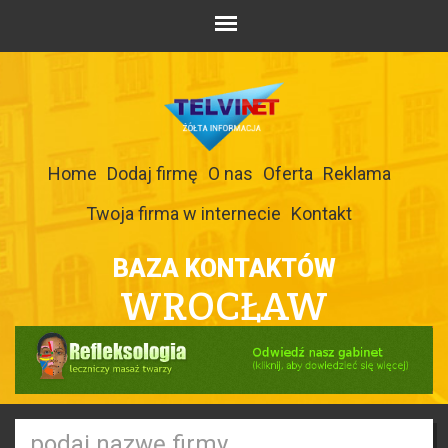
Home
Dodaj firmę
O nas
Oferta
Reklama
Twoja firma w internecie
Kontakt
BAZA KONTAKTÓW
WROCŁAW