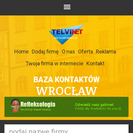
Home
Dodaj firmę
O nas
Oferta
Reklama
Twoja firma w internecie
Kontakt
BAZA KONTAKTÓW
WROCŁAW