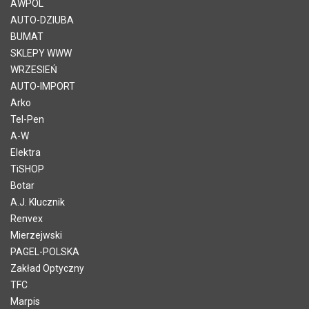
AWPOL
AUTO-DZIUBA
BUMAT
SKLEPY WWW
WRZESIEŃ
AUTO-IMPORT
Arko
Tel-Pen
A-W
Elektra
TiSHOP
Botar
A.J. Klucznik
Renvex
Mierzejwski
PAGEL-POLSKA
Zakład Optyczny
TFC
Marpis