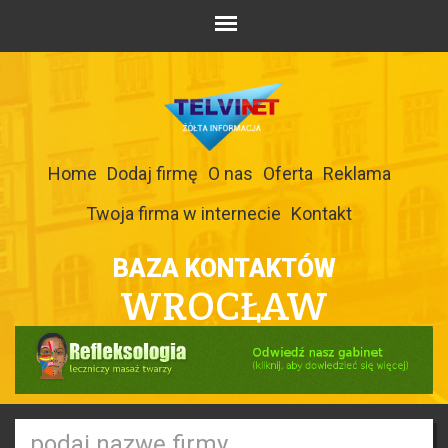
Home
Dodaj firmę
O nas
Oferta
Reklama
Twoja firma w internecie
Kontakt
BAZA KONTAKTÓW
WROCŁAW