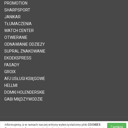
PROMOTION
SHARPSPORT
JANIKAR
TŁUMACZENIA
WATCH CENTER
OTWIERANIE
ODNAWIANIE ODZIEŻY
SUPRAL ZNAKOWANIE
EKOEKSPRESS
FASADY
GROIX
AFJ USŁUGI KSIĘGOWE
HELLMI
DOMKI HOLENDERSKIE
GABI MIĘDZYWODZIE
Informujemy, iż w ramach naszej witryny wykorzystaliśmy pliki
COOKIES
.
© 2026 Telvinet Sp. z o.o. | Kopiowanie treści zabronione |
Zamknij