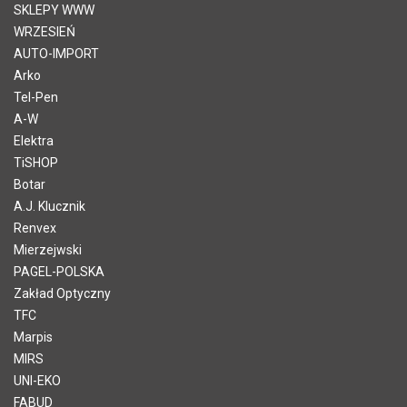
SKLEPY WWW
WRZESIEŃ
AUTO-IMPORT
Arko
Tel-Pen
A-W
Elektra
TiSHOP
Botar
A.J. Klucznik
Renvex
Mierzejwski
PAGEL-POLSKA
Zakład Optyczny
TFC
Marpis
MIRS
UNI-EKO
FABUD