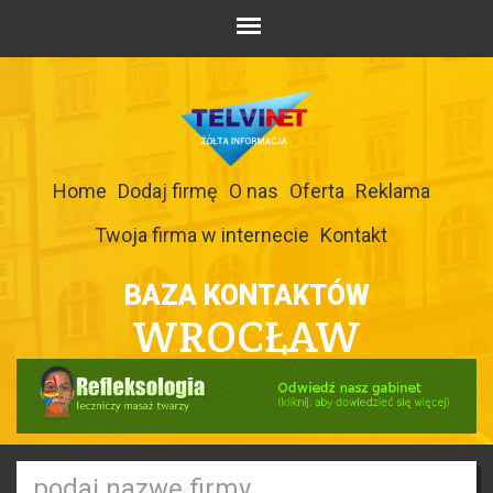
Home
Dodaj firmę
O nas
Oferta
Reklama
Twoja firma w internecie
Kontakt
BAZA KONTAKTÓW
WROCŁAW