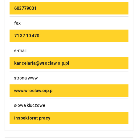
603779001
fax
71 37 10 470
e-mail
kancelaria@wroclaw.oip.pl
strona www
www.wroclaw.oip.pl
słowa kluczowe
inspektorat pracy