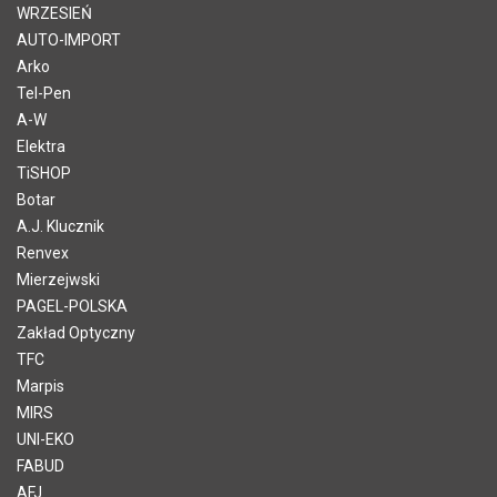
WRZESIEŃ
AUTO-IMPORT
Arko
Tel-Pen
A-W
Elektra
TiSHOP
Botar
A.J. Klucznik
Renvex
Mierzejwski
PAGEL-POLSKA
Zakład Optyczny
TFC
Marpis
MIRS
UNI-EKO
FABUD
AFJ