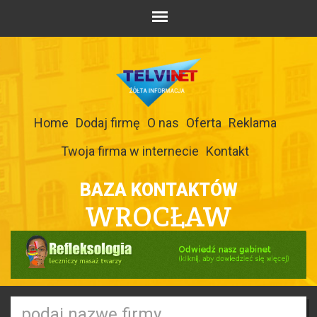
Home
Dodaj firmę
O nas
Oferta
Reklama
Twoja firma w internecie
Kontakt
BAZA KONTAKTÓW
WROCŁAW