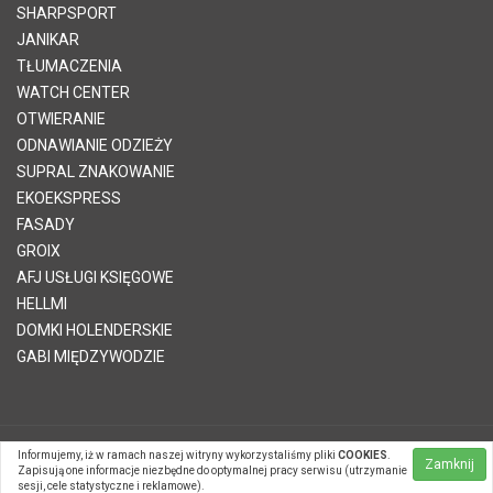
SHARPSPORT
JANIKAR
TŁUMACZENIA
WATCH CENTER
OTWIERANIE
ODNAWIANIE ODZIEŻY
SUPRAL ZNAKOWANIE
EKOEKSPRESS
FASADY
GROIX
AFJ USŁUGI KSIĘGOWE
HELLMI
DOMKI HOLENDERSKIE
GABI MIĘDZYWODZIE
Informujemy, iż w ramach naszej witryny wykorzystaliśmy pliki
COOKIES
.
© 2026 Telvinet Sp. z o.o. | Kopiowanie treści zabronione |
Zamknij
Zapisują one informacje niezbędne do optymalnej pracy serwisu (utrzymanie
Systemy CMS Telvinet.pl
sesji, cele statystyczne i reklamowe).