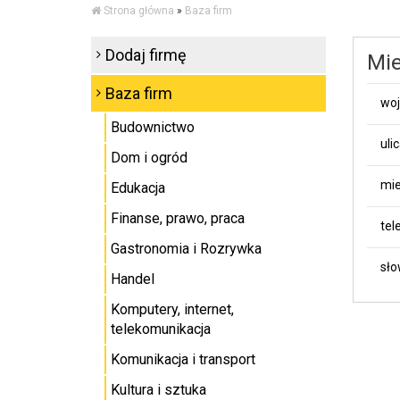
Strona główna
»
Baza firm
Dodaj firmę
Mie
Baza firm
wo
Budownictwo
uli
Dom i ogród
mie
Edukacja
Finanse, prawo, praca
tel
Gastronomia i Rozrywka
sło
Handel
Komputery, internet,
telekomunikacja
Komunikacja i transport
Kultura i sztuka