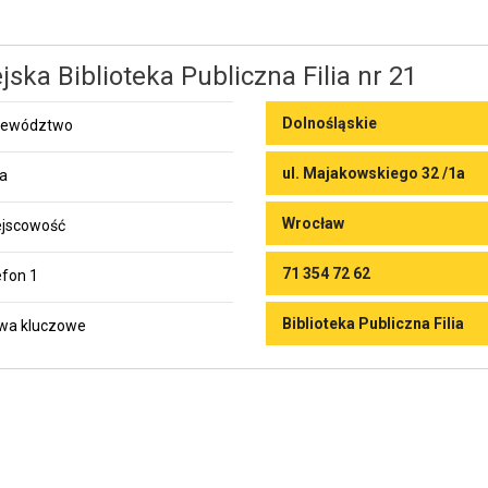
jska Biblioteka Publiczna Filia nr 21
Dolnośląskie
jewództwo
ul. Majakowskiego 32 /1a
ca
Wrocław
jscowość
71 354 72 62
efon 1
Biblioteka Publiczna Filia
wa kluczowe