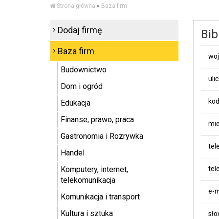
Strona główna
»
Baza firm
Dodaj firmę
Bib
Baza firm
wo
Budownictwo
uli
Dom i ogród
kod
Edukacja
Finanse, prawo, praca
mie
Gastronomia i Rozrywka
tel
Handel
Komputery, internet,
tel
telekomunikacja
e-m
Komunikacja i transport
Kultura i sztuka
sło