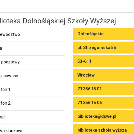
lioteka Dolnośląskiej Szkoły Wyższej
Dolnośląskie
jewództwo
ul. Strzegomska 55
ca
53-611
 pocztowy
Wrocław
jscowość
71 356 15 02
efon 1
71 356 15 06
efon 2
biblioteka@dswe.pl
ail
biblioteka szkoła wyższa
wa kluczowe