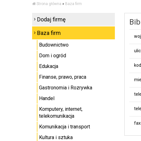
Strona główna
»
Baza firm
Dodaj firmę
Bib
Baza firm
wo
Budownictwo
uli
Dom i ogród
kod
Edukacja
Finanse, prawo, praca
mie
Gastronomia i Rozrywka
tel
Handel
Komputery, internet,
tel
telekomunikacja
fax
Komunikacja i transport
Kultura i sztuka