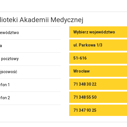
lioteki Akademii Medycznej
Wybierz województwo
jewództwo
ul. Parkowa 1/3
ca
51-616
 pocztowy
Wrocław
jscowość
71 348 30 22
efon 1
71 348 55 50
efon 2
71 347 93 25