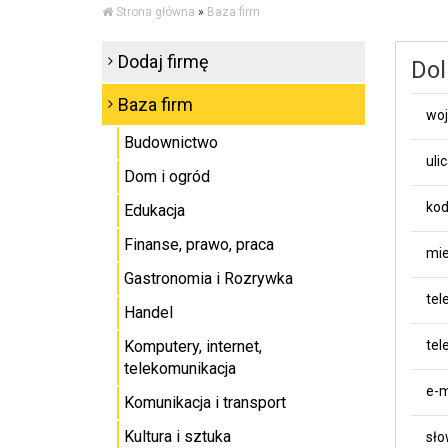
Strona główna
»
Baza firm
Dodaj firmę
Dol
Baza firm
wo
Budownictwo
uli
Dom i ogród
kod
Edukacja
Finanse, prawo, praca
mie
Gastronomia i Rozrywka
tel
Handel
Komputery, internet,
tel
telekomunikacja
e-m
Komunikacja i transport
Kultura i sztuka
sło