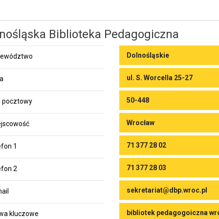
nośląska Biblioteka Pedagogiczna
Dolnośląskie
jewództwo
ul. S. Worcella 25-27
ca
50-448
 pocztowy
Wrocław
jscowość
71 377 28 02
efon 1
71 377 28 03
efon 2
sekretariat@dbp.wroc.pl
ail
bibliotek pedagogoiczna wr
wa kluczowe