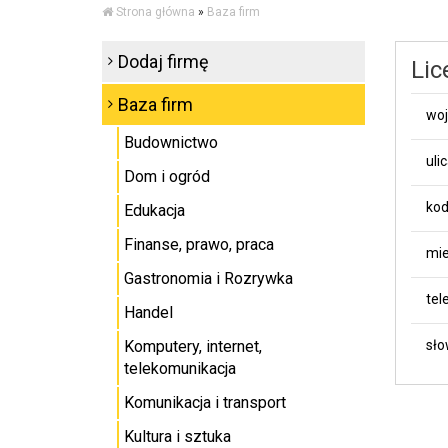
Strona główna
»
Baza firm
Dodaj firmę
Lic
Baza firm
wo
Budownictwo
uli
Dom i ogród
kod
Edukacja
Finanse, prawo, praca
mie
Gastronomia i Rozrywka
tel
Handel
Komputery, internet,
sło
telekomunikacja
Komunikacja i transport
Kultura i sztuka