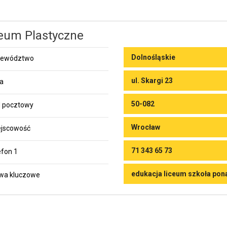
eum Plastyczne
Dolnośląskie
jewództwo
ul. Skargi 23
ca
50-082
 pocztowy
Wrocław
jscowość
71 343 65 73
efon 1
edukacja liceum szkoła po
wa kluczowe