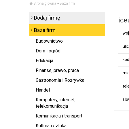
Strona główna
»
Baza firm
Dodaj firmę
ice
Baza firm
wo
Budownictwo
uli
Dom i ogród
kod
Edukacja
Finanse, prawo, praca
mie
Gastronomia i Rozrywka
tel
Handel
Komputery, internet,
sło
telekomunikacja
Komunikacja i transport
Kultura i sztuka