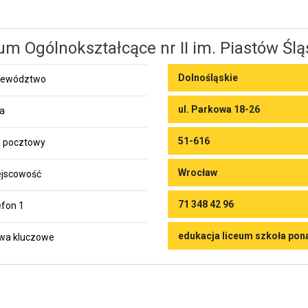
um Ogólnokształcące nr II im. Piastów Ślą
Dolnośląskie
jewództwo
ul. Parkowa 18-26
ca
51-616
 pocztowy
Wrocław
jscowość
71 348 42 96
efon 1
edukacja liceum szkoła po
wa kluczowe