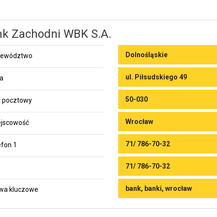
k Zachodni WBK S.A.
Dolnośląskie
jewództwo
ul. Piłsudskiego 49
ca
50-030
 pocztowy
Wrocław
jscowość
71/ 786-70-32
efon 1
71/ 786-70-32
bank, banki, wrocław
wa kluczowe