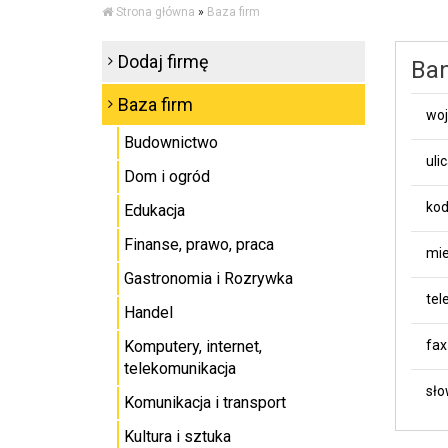
Strona główna
»
Baza firm
Dodaj firmę
Ban
Baza firm
wo
Budownictwo
uli
Dom i ogród
kod
Edukacja
Finanse, prawo, praca
mie
Gastronomia i Rozrywka
tel
Handel
Komputery, internet,
fax
telekomunikacja
sło
Komunikacja i transport
Kultura i sztuka