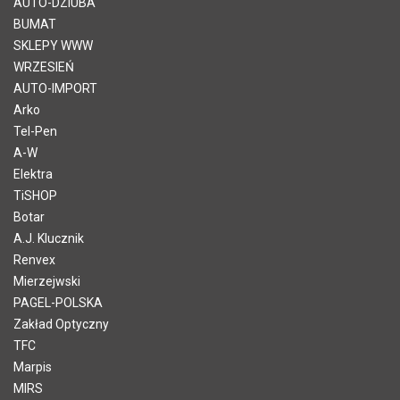
AUTO-DZIUBA
BUMAT
SKLEPY WWW
WRZESIEŃ
AUTO-IMPORT
Arko
Tel-Pen
A-W
Elektra
TiSHOP
Botar
A.J. Klucznik
Renvex
Mierzejwski
PAGEL-POLSKA
Zakład Optyczny
TFC
Marpis
MIRS