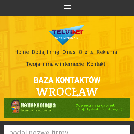
Home
Dodaj firmę
O nas
Oferta
Reklama
Twoja firma w internecie
Kontakt
BAZA KONTAKTÓW
WROCŁAW