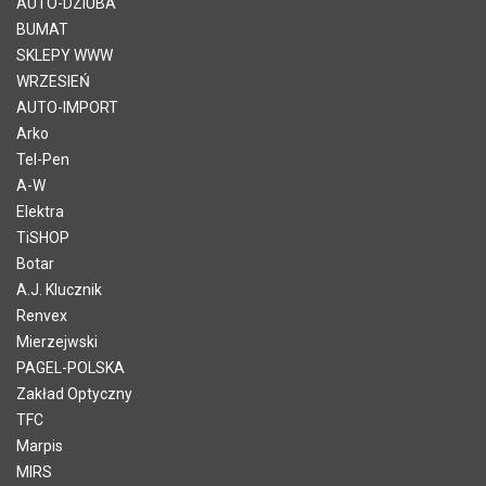
AUTO-DZIUBA
BUMAT
SKLEPY WWW
WRZESIEŃ
AUTO-IMPORT
Arko
Tel-Pen
A-W
Elektra
TiSHOP
Botar
A.J. Klucznik
Renvex
Mierzejwski
PAGEL-POLSKA
Zakład Optyczny
TFC
Marpis
MIRS