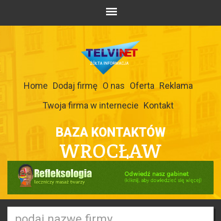
Home
Dodaj firmę
O nas
Oferta
Reklama
Twoja firma w internecie
Kontakt
BAZA KONTAKTÓW
WROCŁAW